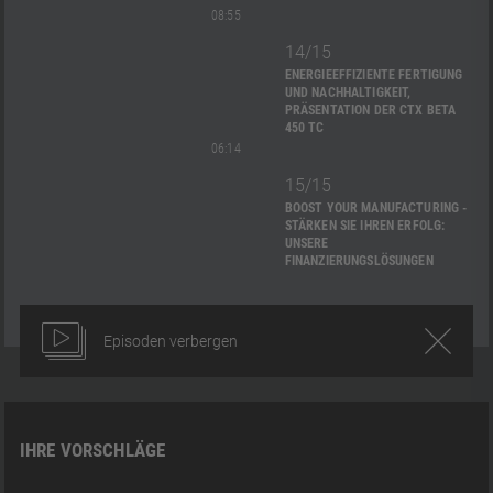
08:55
14/15
ENERGIEEFFIZIENTE FERTIGUNG
UND NACHHALTIGKEIT,
PRÄSENTATION DER CTX BETA
450 TC
06:14
15/15
BOOST YOUR MANUFACTURING -
STÄRKEN SIE IHREN ERFOLG:
UNSERE
FINANZIERUNGSLÖSUNGEN
Episoden verbergen
IHRE VORSCHLÄGE
15:25
AUTOMATION
ROBO2GO
LERNEN
DE