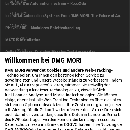
22 Jan 2024
Einfacher war Automation noch nie – Robo2Go
03:30
AUTOMATION
EN
31 Jan 2024
Industrial Automation Systems From DMG MORI: The Future of Automated Manufacturing
12:18
AUTOMATION
LERNEN
PH CELL 500
DE
22 Jan 2024
PH Cell 500 – Modulares Palettenhandling
00:50
AUTOMATION
ROBOTER
MATRIS
+3
19 Dez 2018
MATRIS installation
18:39
AUTOMATION
WH-AMR
PALETTENHANDLING
LPP
+7
20 Nov 2020
Online Seminar - Evolving Machine Tool Automation
04:00
ROBOTER
AUTOMATION
DMG MORI NARA CO., LTD.
+2
11 Sept 2025
MATRIS WPH : Flexible Automation System
02:53
NTX 3000
AUTOMATION
KUNDENERFOLGSGESCHICHTE
+2
30 Apr 2023
Industrielle Automatisierungslösungen für Schiffsantriebsanlagen | Brunvoll AS, Norwegen
02:39
AUTOMATION
TOOLHANDLING
DMG MORI NARA CO., LTD.
+3
15 Juni 2021
大容量工具マガジン CTS（セントラルツールストレージ）- ラックタイプ
02:39
AUTOMATION
TOOLHANDLING
DMG MORI NARA CO., LTD.
+3
15 Juni 2021
CTS - Central tool storage - Rack magazine
LOAD MORE