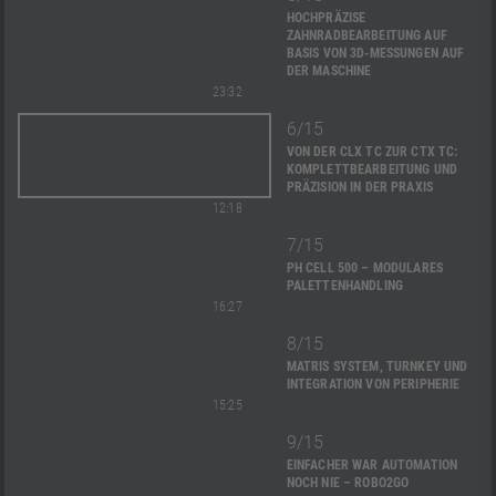
HOCHPRÄZISE
ZAHNRADBEARBEITUNG AUF
BASIS VON 3D-MESSUNGEN AUF
DER MASCHINE
23:32
6/15
VON DER CLX TC ZUR CTX TC:
KOMPLETTBEARBEITUNG UND
PRÄZISION IN DER PRAXIS
12:18
7/15
PH CELL 500 – MODULARES
PALETTENHANDLING
16:27
8/15
MATRIS SYSTEM, TURNKEY UND
INTEGRATION VON PERIPHERIE
15:25
9/15
EINFACHER WAR AUTOMATION
NOCH NIE – ROBO2GO