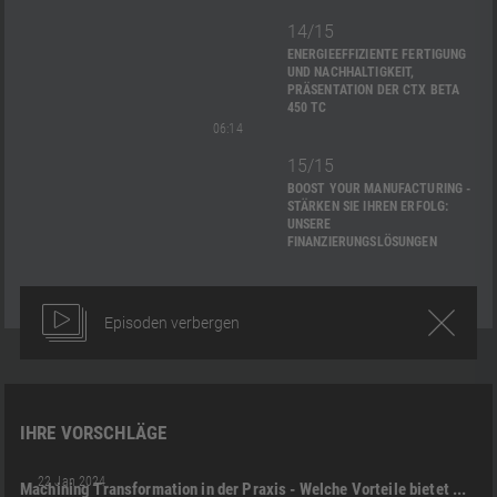
14/15
ENERGIEEFFIZIENTE FERTIGUNG
UND NACHHALTIGKEIT,
PRÄSENTATION DER CTX BETA
450 TC
06:14
15/15
BOOST YOUR MANUFACTURING -
STÄRKEN SIE IHREN ERFOLG:
UNSERE
FINANZIERUNGSLÖSUNGEN
Episoden verbergen
IHRE VORSCHLÄGE
21:07
CTX BETA 450 TC
MACHINING TRANSFORMATION (MX)
+2
22 Jan 2024
Machining Transformation in der Praxis - Welche Vorteile bietet MX mit der CTX beta 450 TC?
01:45