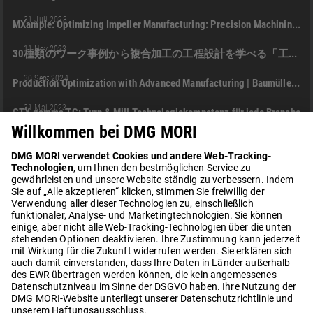
CTX BETA 450 TC
PRODUKT
PROCESS INTEGRATION
+1
31 Juli 2023
MXample: Optimizing Impeller Manufacturing: Precision Machining on a CTX beta 450 TC
01:13
NTX
NTX 1000
NTX 2000
NTX 2500
+5
11 Nov 2023
30種類のワーク事例から複合加工の工程設計を学べる「工程設計アドバイザー 複合加工機編」
03:13
CTX GAMMA 2000 TC LINEAR
CLX 450 TC
+4
30 Sept 2024
Production Optimization with Advanced Manufacturing | Baumüller (Czech Republic)
02:28
CTX GAMMA 3000 TC
CTX GAMMA 2000 TC LINEAR
+3
31 Mai 2023
CTX gamma TC: Turn & Mill Technologiekompetenz für jede Branche
02:49
MACHINING TRANSFORMATION (MX)
LERNEN
DE
22 Jan 2024
Willkommen zu den DMG MORI MX Seminaren
17:46
MACHINING TRANSFORMATION (MX)
LERNEN
DE
22 Jan 2024
Machining Transformation in der Praxis - Welche Vorteile bietet MX mit der DMU 65 mB 2nd Gen?
CTX BETA 800 TC
DMU 60 (FD) EVO
+4
02 Nov 2025
A Seamless Digital Process Chain for High-Performance Parts | KWS Kölle (Germany
02:46
CTX BETA 800 TC
DMG MORI BIELEFELD GMBH
+3
31 März 2022
DMG MORI Kundenstory – VORREITER BEI DER DIGITALISIERUNG | RUN TEC GMBH
LOAD MORE